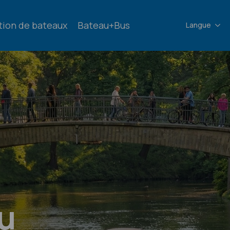
tion de bateaux
Bateau+Bus
Langue
au