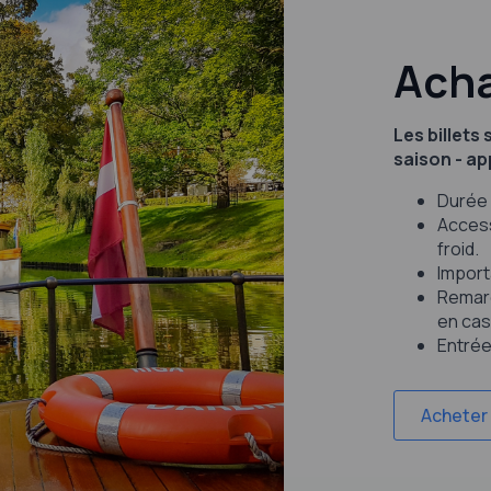
Acha
Les billets
saison - ap
Durée 
Access
froid.
Importa
Remarq
en cas
Entrée
Acheter 