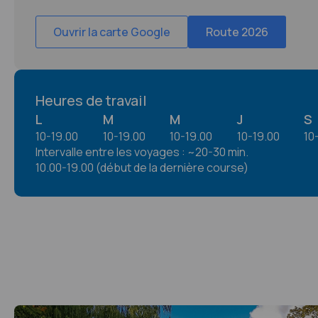
Ouvrir la carte Google
Route 2026
Heures de travail
L
M
M
J
S
10-19.00
10-19.00
10-19.00
10-19.00
10
Intervalle entre les voyages : ~20-30 min.
10.00-19.00 (début de la dernière course)