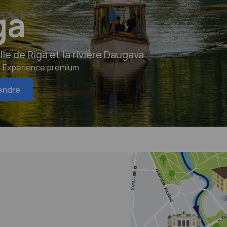
ga
lle de Riga et la rivière Daugava.
🛟 Expérience premium
tendre