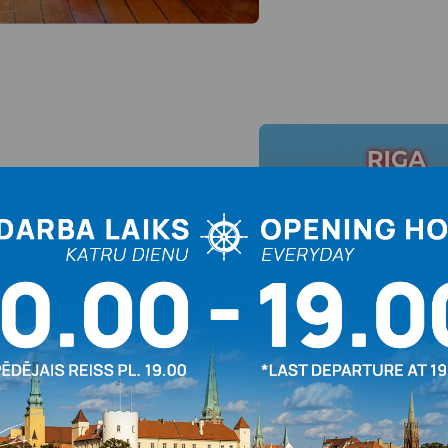
m – aptuveni līdz