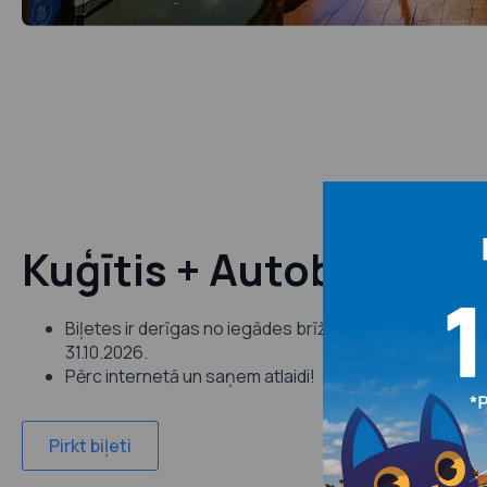
Kuģītis + Autobuss
Biļetes ir derīgas no iegādes brīža līdz sezonas beigā
31.10.2026.
Pērc internetā un saņem atlaidi!
Pirkt biļeti