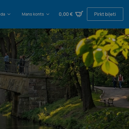
0,00
€
Pirkt biļeti
oda
Mans konts