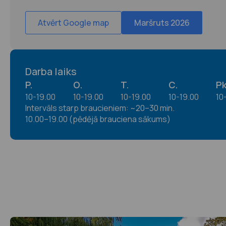
Atvērt Google map
Maršruts 2026
Darba laiks
P.
O.
T.
C.
Pk
10-19.00
10-19.00
10-19.00
10-19.00
10
Intervāls starp braucieniem: ~20–30 min.
10.00–19.00 (pēdējā brauciena sākums)