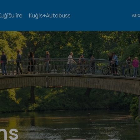
uģīšu īre
Kuģis+Autobuss
Val
ns