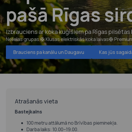
pašā Rīgas sir
Izbrauciens ar koka kuģīšiem pa Rīgas pilsētas
Nelielas grupas 🛟 Klusas elektriskās koka laivas🛟 Premiu
Brauciens pa kanālu un Daugavu
Kas jūs sagaid
Atrašanās vieta
Bastejkalns
100 metru attālumā no Brīvības pieminekļa.
Darba laiks: 10.00–19.00.