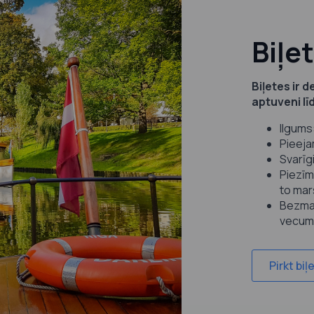
Biļe
Biļetes ir 
aptuveni līd
Ilgums
Pieejam
Svarīg
Piezīme
to marš
Bezmak
vecum
Pirkt biļe