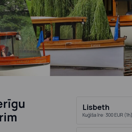
erīgu
Lisbeth
rim
Kuģīša īre: 300 EUR (1h