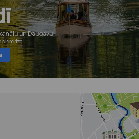
dī
 kanālu un Daugavu.
m pieredze
a