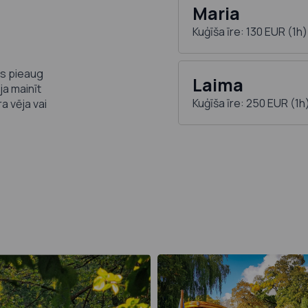
Maria
Kuģīša īre: 130 EUR (1h)
ās pieaug
Laima
a mainīt
Kuģīša īre: 250 EUR (1h
ra vēja vai