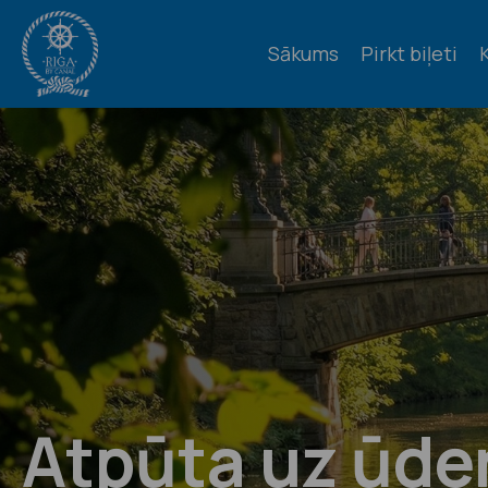
Sākums
Pirkt biļeti
K
Atpūta uz ūde