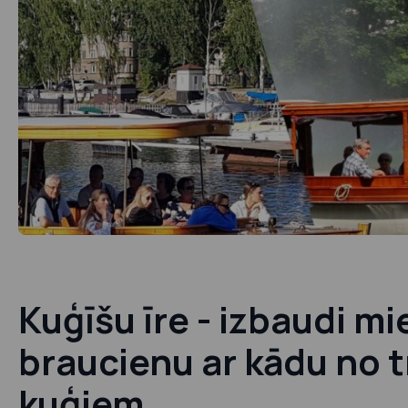
Kuģīšu īre - izbaudi mi
braucienu ar kādu no t
kuģiem