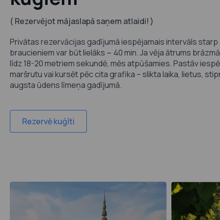
( Rezervējot mājaslapā saņem atlaidi! )
Privātas rezervācijas gadījumā iespējamais intervāls starp
braucieniem var būt lielāks ~ 40 min. Ja vēja ātrums brāzm
līdz 18-20 metriem sekundē, mēs atpūšamies. Pastāv iespēj
maršrutu vai kursēt pēc cita grafika – slikta laika, lietus, stip
augsta ūdens līmeņa gadījumā.
Rezervē kuģīti