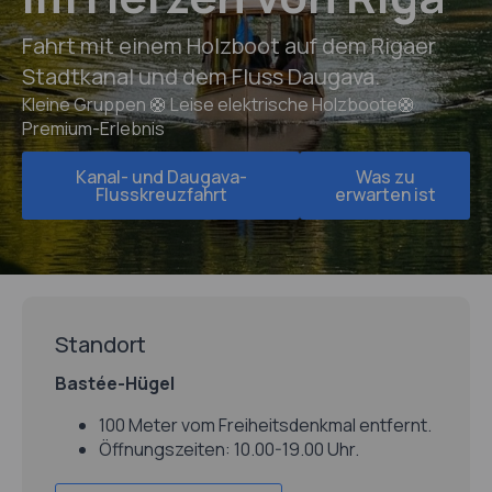
Fahrt mit einem Holzboot auf dem Rigaer
Stadtkanal und dem Fluss Daugava.
Kleine Gruppen 🛟 Leise elektrische Holzboote🛟
Premium-Erlebnis
Kanal- und Daugava-
Was zu
Flusskreuzfahrt
erwarten ist
Standort
Bastée-Hügel
100 Meter vom Freiheitsdenkmal entfernt.
Öffnungszeiten: 10.00-19.00 Uhr.