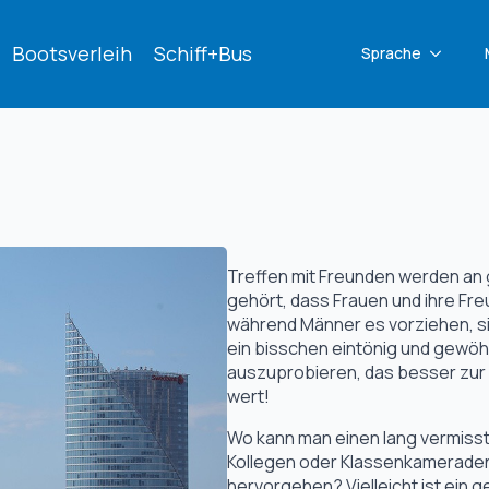
Bootsverleih
Schiff+Bus
Sprache
Treffen mit Freunden werden an 
gehört, dass Frauen und ihre Fre
während Männer es vorziehen, sic
ein bisschen eintönig und gewöhn
auszuprobieren, das besser zur 
wert!
Wo kann man einen lang vermisste
Kollegen oder Klassenkameraden 
hervorgehen? Vielleicht ist ein