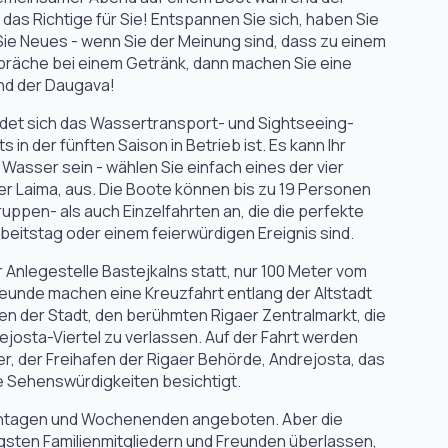
as Richtige für Sie! Entspannen Sie sich, haben Sie
Sie Neues - wenn Sie der Meinung sind, dass zu einem
präche bei einem Getränk, dann machen Sie eine
nd der Daugava!
ndet sich das Wassertransport- und Sightseeing-
s in der fünften Saison in Betrieb ist. Es kann Ihr
Wasser sein - wählen Sie einfach eines der vier
er Laima, aus. Die Boote können bis zu 19 Personen
ppen- als auch Einzelfahrten an, die die perfekte
eitstag oder einem feierwürdigen Ereignis sind.
r Anlegestelle Bastejkalns statt, nur 100 Meter vom
reunde machen eine Kreuzfahrt entlang der Altstadt
en der Stadt, den berühmten Rigaer Zentralmarkt, die
ejosta-Viertel zu verlassen. Auf der Fahrt werden
er, der Freihafen der Rigaer Behörde, Andrejosta, das
e Sehenswürdigkeiten besichtigt.
ntagen und Wochenenden angeboten. Aber die
ngsten Familienmitgliedern und Freunden überlassen,