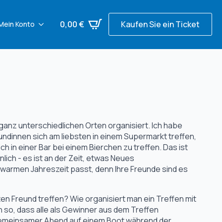
0,00
€
Kaufen Sie ein Ticket
Mein Konto
ganz unterschiedlichen Orten organisiert. Ich habe
undinnen sich am liebsten in einem Supermarkt treffen,
h in einer Bar bei einem Bierchen zu treffen. Das ist
lich - es ist an der Zeit, etwas Neues
warmen Jahreszeit passt, denn Ihre Freunde sind es
n Freund treffen? Wie organisiert man ein Treffen mit
so, dass alle als Gewinner aus dem Treffen
 gemeinsamer Abend auf einem Boot während der