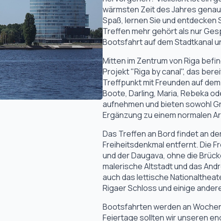
wärmsten Zeit des Jahres genau d
Spaß, lernen Sie und entdecken 
Treffen mehr gehört als nur Ges
Bootsfahrt auf dem Stadtkanal u
Mitten im Zentrum von Riga befi
Projekt "Riga by canal", das bereit
Treffpunkt mit Freunden auf dem 
Boote, Darling, Maria, Rebeka od
aufnehmen und bieten sowohl Gru
Ergänzung zu einem normalen Arb
Das Treffen an Bord findet an de
Freiheitsdenkmal entfernt. Die F
und der Daugava, ohne die Brück
malerische Altstadt und das Andr
auch das lettische Nationaltheat
Rigaer Schloss und einige ander
Bootsfahrten werden an Woche
Feiertage sollten wir unseren e