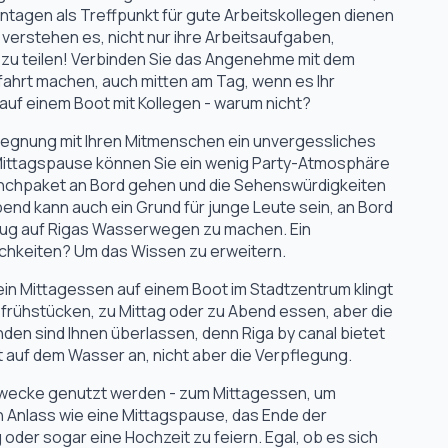
agen als Treffpunkt für gute Arbeitskollegen dienen
verstehen es, nicht nur ihre Arbeitsaufgaben,
zu teilen! Verbinden Sie das Angenehme mit dem
fahrt machen, auch mitten am Tag, wenn es Ihr
 auf einem Boot mit Kollegen - warum nicht?
gegnung mit Ihren Mitmenschen ein unvergessliches
r Mittagspause können Sie ein wenig Party-Atmosphäre
unchpaket an Bord gehen und die Sehenswürdigkeiten
end kann auch ein Grund für junge Leute sein, an Bord
flug auf Rigas Wasserwegen zu machen. Ein
chkeiten? Um das Wissen zu erweitern.
ein Mittagessen auf einem Boot im Stadtzentrum klingt
 frühstücken, zu Mittag oder zu Abend essen, aber die
nden sind Ihnen überlassen, denn Riga by canal bietet
 auf dem Wasser an, nicht aber die Verpflegung.
 Zwecke genutzt werden - zum Mittagessen, um
n Anlass wie eine Mittagspause, das Ende der
der sogar eine Hochzeit zu feiern. Egal, ob es sich