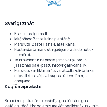
Svarīgi zināt
Brauciena ilgums 1h.
Iekāpšana Bastejkalna piestānē.
Maršruts: Bastejkalns-Bastejkalns.
Nestandarta maršrutā gadījumā atlaide netiek
piemērota.
Ja brauciens ir nepieciešams vairāk par 1h,
jāsazinās pa e-pastu info@rigabycanal.lv.
Maršruts var tikt mainīts vai atcelts-slikta laika,
stipra lietus, vēja vai augsta ūdens līmeņa
gadījumā.
Kuģīša apraksts
Brauciens pa kanālu piesaistīja gan tūristus gan
vietējos, tādēļ tika nolemts meklēt papildspēkus kuģim