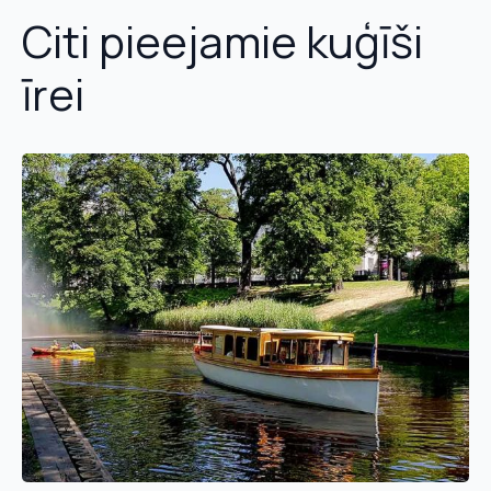
Citi pieejamie kuģīši
īrei