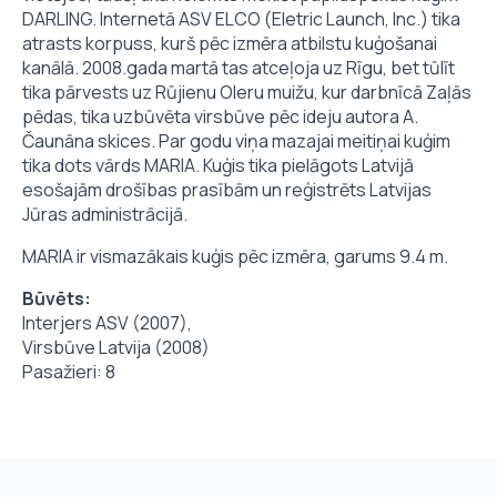
DARLING. Internetā ASV ELCO (Eletric Launch, Inc.) tika
atrasts korpuss, kurš pēc izmēra atbilstu kuģošanai
kanālā. 2008.gada martā tas atceļoja uz Rīgu, bet tūlīt
tika pārvests uz Rūjienu Oleru muižu, kur darbnīcā Zaļās
pēdas, tika uzbūvēta virsbūve pēc ideju autora A.
Čaunāna skices. Par godu viņa mazajai meitiņai kuģim
tika dots vārds MARIA. Kuģis tika pielāgots Latvijā
esošajām drošības prasībām un reģistrēts Latvijas
Jūras administrācijā.
MARIA ir vismazākais kuģis pēc izmēra, garums 9.4 m.
Būvēts:
Interjers ASV (2007),
Virsbūve Latvija (2008)
Pasažieri: 8