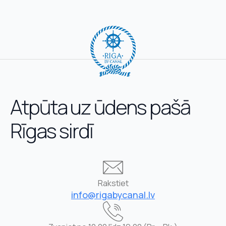
Atpūta uz ūdens pašā
Rīgas sirdī
Rakstiet
info@rigabycanal.lv