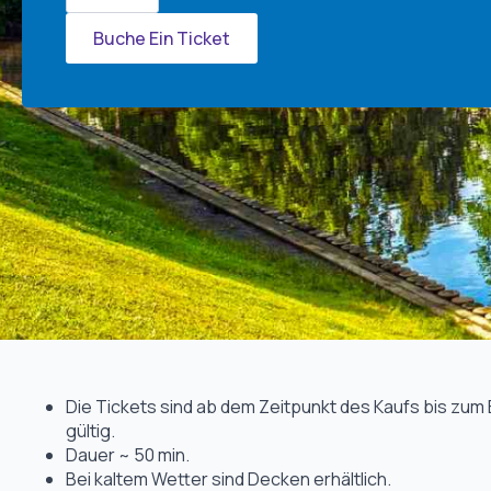
Bus
für
Kinder
Buche Ein Ticket
Menge
Die Tickets sind ab dem Zeitpunkt des Kaufs bis zum 
gültig.
Dauer ~ 50 min.
Bei kaltem Wetter sind Decken erhältlich.