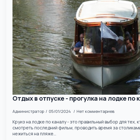
Отдых в отпуске - прогулка на лодке по 
Администратор
05/01/2024
Нет комментариев
Круиз на лодке по каналу - это правильный выбор для тех, 
смотреть последний фильм, проводить время за столикам
нежиться на пляже...