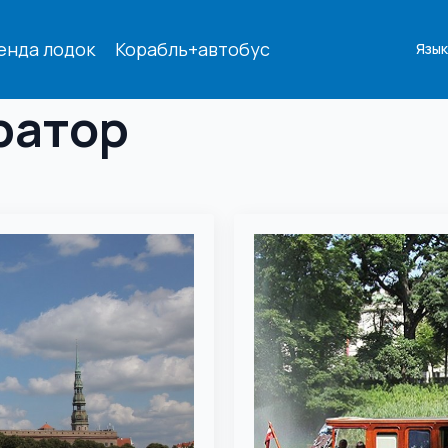
енда лодок
Корабль+автобус
Язык
ратор