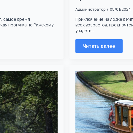
Администратор
05/01/2024
т, самое время
Приключение на лодке в Ри
ская прогулка по Рижскому
всех возрастов, предпочтени
увидеть...
Читать далее