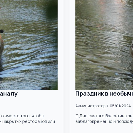
каналу
Праздник в необычн
Администратор
05/01/2024
кто вместо того, чтобы
О Дне святого Валентина зн
и накрытых ресторанов или
заблаговременно и повсюду -