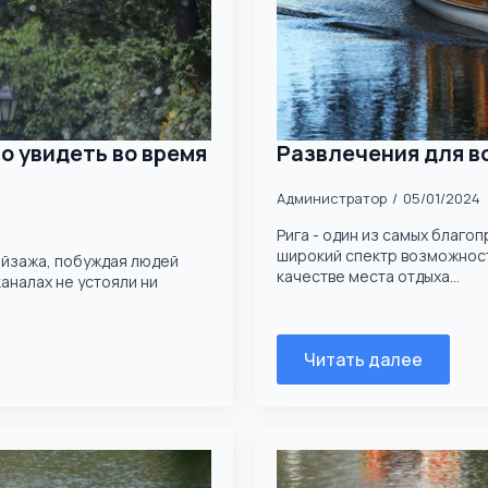
 увидеть во время
Развлечения для вс
Администратор
05/01/2024
Рига - один из самых благо
широкий спектр возможност
ейзажа, побуждая людей
качестве места отдыха...
аналах не устояли ни
Читать далее